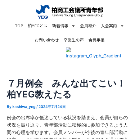
内
投
容
稿
を
ナ
TOP
柏YEGとは
新着情報
会員紹介
入会案内
ス
ビ
キ
ゲ
お問い合わせ
卒業生の声
会員手帳
ッ
ー
プ
シ
ョ
ン
７月例会 みんな出てこい！
柏YEG教えたる
By
kashiwa_yeg
/
2024年7月24日
例会の出席率が低迷している状況を踏まえ、会員が自らの
状況を振り返り、青年部活動に積極的に参加できるよう人
間の心理を学びます。会員メンバーが今後の青年部活動に