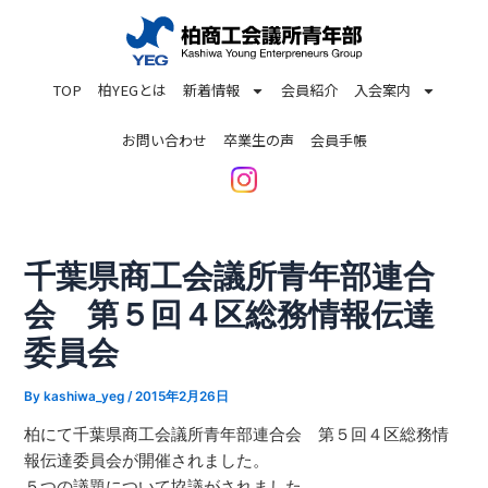
内
投
容
稿
を
ナ
TOP
柏YEGとは
新着情報
会員紹介
入会案内
ス
ビ
キ
ゲ
お問い合わせ
卒業生の声
会員手帳
ッ
ー
プ
シ
ョ
ン
千葉県商工会議所青年部連合
会 第５回４区総務情報伝達
委員会
By
kashiwa_yeg
/
2015年2月26日
柏にて千葉県商工会議所青年部連合会 第５回４区総務情
報伝達委員会が開催されました。
５つの議題について協議がされました。