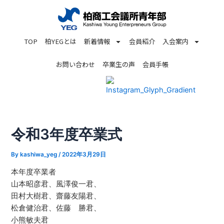
内
投
容
稿
を
ナ
TOP
柏YEGとは
新着情報
会員紹介
入会案内
ス
ビ
キ
ゲ
お問い合わせ
卒業生の声
会員手帳
ッ
ー
プ
シ
ョ
ン
令和3年度卒業式
By
kashiwa_yeg
/
2022年3月29日
本年度卒業者
山本昭彦君、風澤俊一君、
田村大樹君、齋藤友陽君、
松倉健治君、佐藤 勝君、
小熊敏夫君