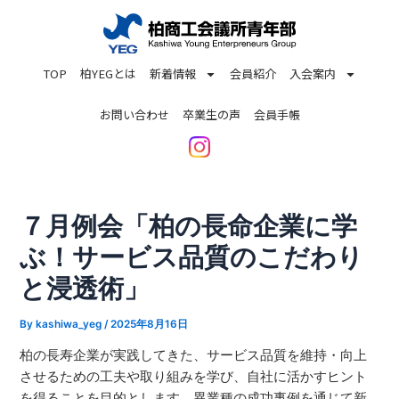
内
投
容
稿
を
ナ
TOP
柏YEGとは
新着情報
会員紹介
入会案内
ス
ビ
キ
ゲ
お問い合わせ
卒業生の声
会員手帳
ッ
ー
プ
シ
ョ
ン
７月例会「柏の長命企業に学
ぶ！サービス品質のこだわり
と浸透術」
By
kashiwa_yeg
/
2025年8月16日
柏の長寿企業が実践してきた、サービス品質を維持・向上
させるための工夫や取り組みを学び、自社に活かすヒント
を得ることを目的とします。異業種の成功事例を通じて新